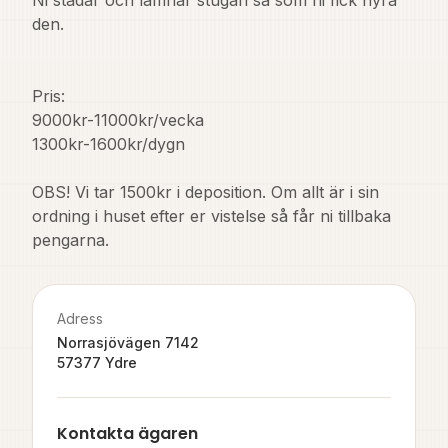
Ni städar och lämnar stugan så som ni fick hyra 
den.

Pris:

9000kr-11000kr/vecka

1300kr-1600kr/dygn

OBS! Vi tar 1500kr i deposition. Om allt är i sin 
ordning i huset efter er vistelse så får ni tillbaka 
pengarna.
Adress
Norrasjövägen 7142
57377
Ydre
Kontakta ägaren