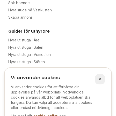
Sök boende
Hyra stuga på Västkusten
Skapa annons
Guider för uthyrare
Hyra ut stuga i Åre
Hyra ut stuga i Sälen
Hyra ut stuga i Vemdalen
Hyra ut stuga i Stöten
Komplett uthyrningsguide
Vi använder cookies
Hyrplanket
Vi använder cookies för att förbättra din
Om oss
upplevelse på vår webbplats. Nödvändiga
cookies används alltid för att webbplatsen ska
Priser
fungera. Du kan välja att acceptera alla cookies
Verifierad uthyrare
eller endast nödvändiga cookies.
Kontakt
Läs mer i vår
cookie-policy
och