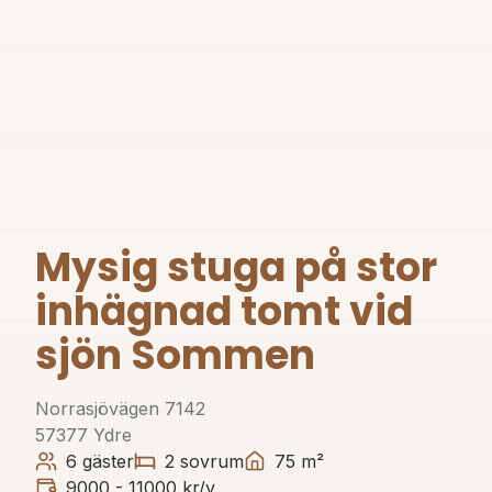
Mysig stuga på stor
inhägnad tomt vid
sjön Sommen
Norrasjövägen 7142
57377
Ydre
6
gäster
2
sovrum
75
m²
9000 - 11000 kr/v