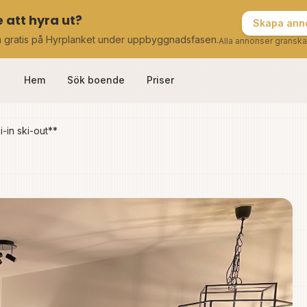
 att hyra ut?
Skapa anno
a gratis på Hyrplanket under uppbyggnadsfasen.
Alla annonser granska
Hem
Sök boende
Priser
-in ski-out**