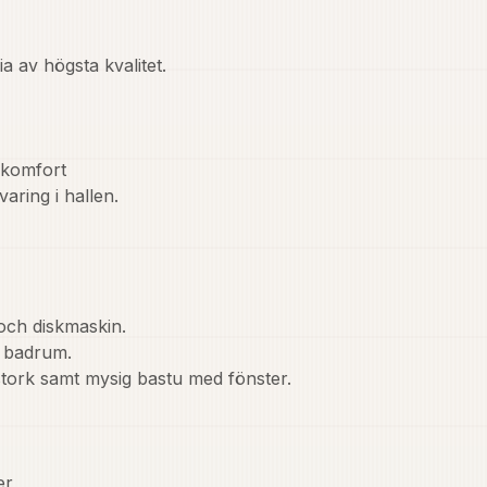
 av högsta kvalitet.

komfort

ring i hallen.

och diskmaskin.

 badrum.

ork samt mysig bastu med fönster.

r
