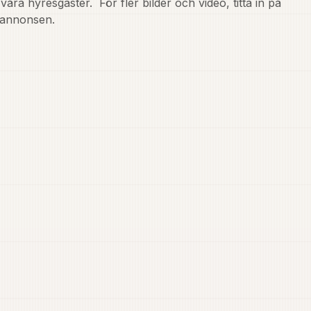
åra hyresgäster.  För fler bilder och video, titta in på 
annonsen. 
