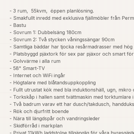
- 3 rum,  55kvm,  öppen planlösning.

- Smakfullt inredd med exklusiva fjällmöbler från Permia
- Bastu

- Sovrum 1: Dubbelsäng 180cm

- Sovrum 2: Två stycken våningssängar 90cm

- Samtliga bäddar har tjocka resårmadrasser med hög 
- Platsbyggd pjäxtork för sex par pjäxor och smart förva
- Golvvärme i alla rum

- 58" Smart-TV

- Internet och WiFi ingår

- Högtalare med blåtandsuppkoppling

- Fullt utrustat kök med bla induktionshäll, ugn, mikro 
- Torkskåp i hallen samt tvättmaskin med torktumlare i
- Två badrum varav ett har dusch/takdusch, handdukst
- Rök och djurfritt boende

- Nära till längdspår och vandringsleder

- Skidförråd i markplan

- Privat 11kWh laddstolpe tillgänglig för våra hyresgäste