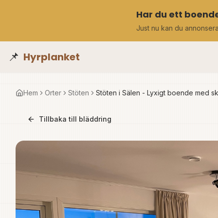
Har du ett boende
Just nu kan du annonser
📌
Hyrplanket
Hem
Orter
Stöten
Stöten i Sälen - Lyxigt boende med ski
Tillbaka till bläddring