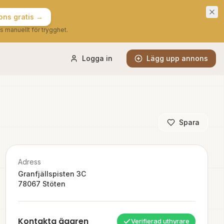
ns gratis →
s manuellt för trygghet.
Logga in
Lägg upp annons
Spara
Adress
Granfjällspisten 3C
78067
Stöten
Kontakta ägaren
Verifierad uthyrare