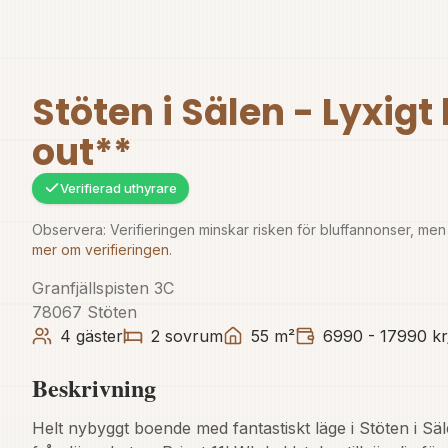
Stöten i Sälen - Lyxig
out**
Verifierad uthyrare
Observera: Verifieringen minskar risken för bluffannonser, men H
mer om verifieringen
.
Granfjällspisten 3C
78067
Stöten
4
gäster
2
sovrum
55
m²
6990 - 17990 kr
Beskrivning
Helt nybyggt boende med fantastiskt läge i Stöten i Säl