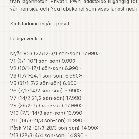
från lägenheten. Privat 11kWh laddstolpe tillgänglig för v
vår hemsida och YouTubekanal som visas längst ned i 
Slutstädning ingår i priset:  

Lediga veckor: 

Nyår V53 (27/12-3/1 sön-sön) 17.990:-

V1 (3/1-10/1 sön-sön) 9.990:-

V2 (10/1-17/1 sön-sön) 6.990:-

V3 (17/1-24/1 sön-sön) 6.990:-

V5 (31/1-7/2 sön-sön) 8.990:-

V6 (7/2-14/2 sön-sön) 9.990:-

V7 (14/2-21/2 sön-sön) 17.990:-

V9 (28/2-7/3 sön-sön) 17.990:-

V10 (7/3-14/3 sön-sön) 13.990:-

V11 (14/3-21/3 sön-sön) 11.990:-

Påsk V12 (21/3-28/3 sön-sön) 14.990:-

V13 (28/3-4/4 sön-sön) 14.990:-  
