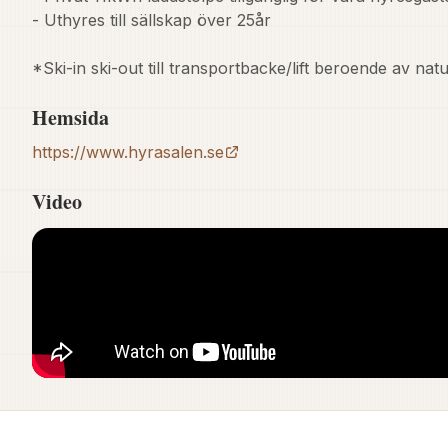
- Uthyres till sällskap över 25år

*Ski-in ski-out till transportbacke/lift beroende av na
Hemsida
https://www.hyrasalen.se
Video