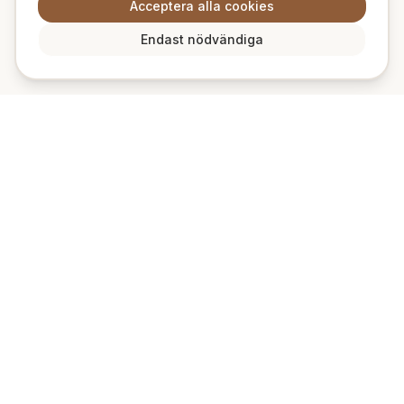
Acceptera alla cookies
Endast nödvändiga
📌
Hyrplanket
Din digitala anslagstavla för semesteruthyrning i Sverige