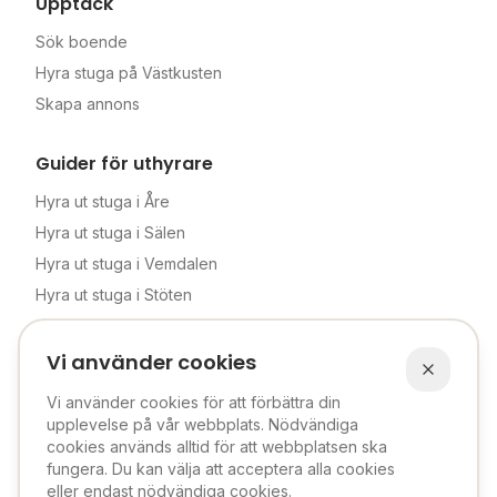
Upptäck
Sök boende
Hyra stuga på Västkusten
Skapa annons
Guider för uthyrare
Hyra ut stuga i Åre
Hyra ut stuga i Sälen
Hyra ut stuga i Vemdalen
Hyra ut stuga i Stöten
Komplett uthyrningsguide
Vi använder cookies
Hyrplanket
Vi använder cookies för att förbättra din
Om oss
upplevelse på vår webbplats. Nödvändiga
cookies används alltid för att webbplatsen ska
Priser
fungera. Du kan välja att acceptera alla cookies
Verifierad uthyrare
eller endast nödvändiga cookies.