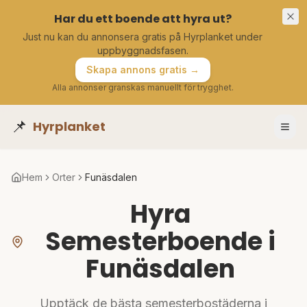
Har du ett boende att hyra ut?
Just nu kan du annonsera gratis på Hyrplanket under
uppbyggnadsfasen.
Skapa annons gratis →
Alla annonser granskas manuellt för trygghet.
📌
Hyrplanket
Hem
Orter
Funäsdalen
Hyra
Semesterboende i
Funäsdalen
Upptäck de bästa semesterbostäderna i