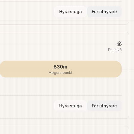
Hyra stuga
För uthyrare
💰
Prisnivå
830m
Högsta punkt
Hyra stuga
För uthyrare