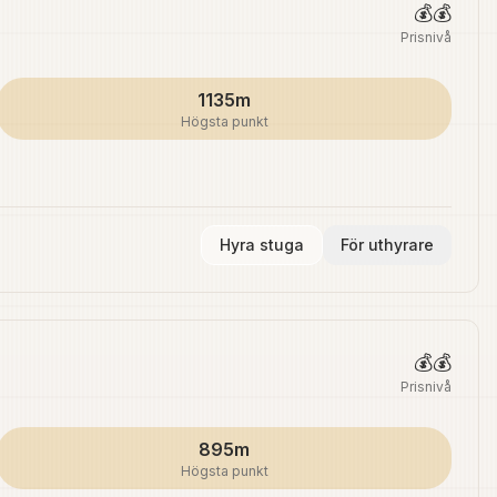
💰💰
Prisnivå
1135m
Högsta punkt
Hyra stuga
För uthyrare
💰💰
Prisnivå
895m
Högsta punkt