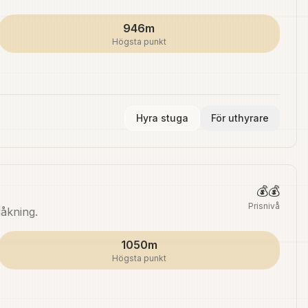
946m
Högsta punkt
Hyra stuga
För uthyrare
💰💰
Prisnivå
dåkning.
1050m
Högsta punkt