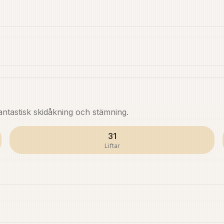
ntastisk skidåkning och stämning.
31
Liftar