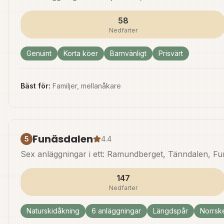
58
Nedfarter
Genuint
Korta köer
Barnvänligt
Prisvärt
Bäst för:
Familjer, mellanåkare
Funäsdalen
5
4.4
Sex anläggningar i ett: Ramundberget, Tänndalen, Funä
147
Nedfarter
Naturskidåkning
6 anläggningar
Längdspår
Norrsk