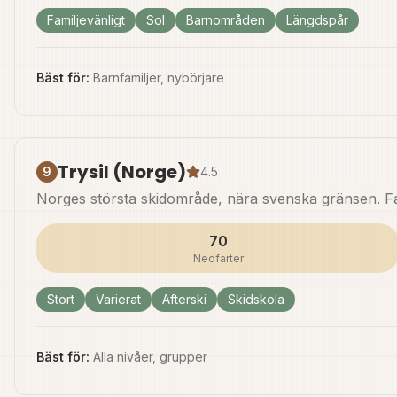
Familjevänligt
Sol
Barnområden
Längdspår
Bäst för:
Barnfamiljer, nybörjare
Trysil (Norge)
9
4.5
Norges största skidområde, nära svenska gränsen. Fa
70
Nedfarter
Stort
Varierat
Afterski
Skidskola
Bäst för:
Alla nivåer, grupper