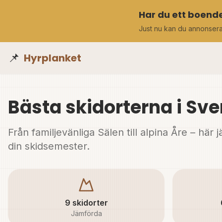
Har du ett boende
Just nu kan du annonser
📌
Hyrplanket
Bästa skidorterna i Sv
Från familjevänliga Sälen till alpina Åre – här
din skidsemester.
9 skidorter
Jämförda