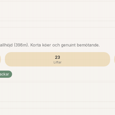
 fallhöjd (398m). Korta köer och genuint bemötande.
23
Liftar
ackar