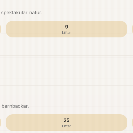
 spektakulär natur.
9
Liftar
a barnbackar.
25
Liftar