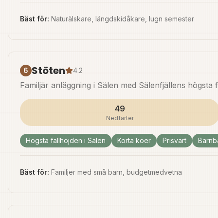
Bäst för:
Naturälskare, längdskidåkare, lugn semester
Stöten
6
4.2
Familjär anläggning i Sälen med Sälenfjällens högsta
49
Nedfarter
Högsta fallhöjden i Sälen
Korta köer
Prisvärt
Barnb
Bäst för:
Familjer med små barn, budgetmedvetna