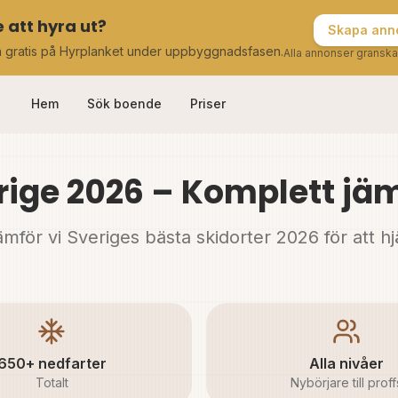
 att hyra ut?
Skapa anno
a gratis på Hyrplanket under uppbyggnadsfasen.
Alla annonser granska
Hem
Sök boende
Priser
erige 2026 – Komplett jä
 jämför vi Sveriges bästa skidorter 2026 för att h
650+ nedfarter
Alla nivåer
Totalt
Nybörjare till proff