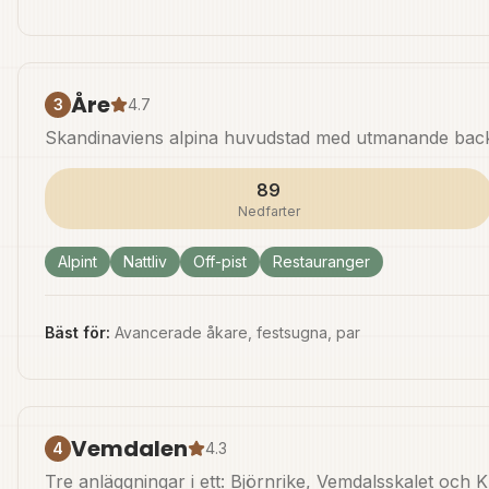
Åre
3
4.7
Skandinaviens alpina huvudstad med utmanande backar
89
Nedfarter
Alpint
Nattliv
Off-pist
Restauranger
Bäst för:
Avancerade åkare, festsugna, par
Vemdalen
4
4.3
Tre anläggningar i ett: Björnrike, Vemdalsskalet och K