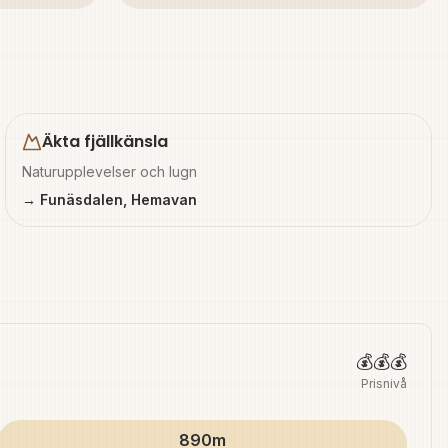
Äkta fjällkänsla
Naturupplevelser och lugn
→ Funäsdalen, Hemavan
💰💰💰
Prisnivå
890m