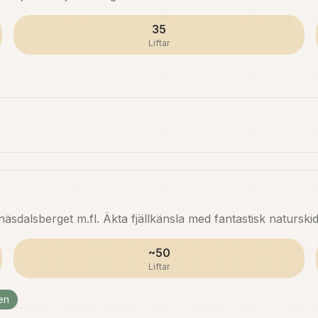
35
Liftar
sdalsberget m.fl. Äkta fjällkänsla med fantastisk naturski
~50
Liftar
en