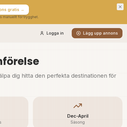
ns gratis →
s manuellt för trygghet.
Logga in
Lägg upp annons
mförelse
jälpa dig hitta den perfekta destinationen för
Dec-April
s
Säsong