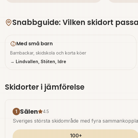
Snabbguide: Vilken skidort passa
Med små barn
Barnbackar, skidskola och korta köer
→ Lindvallen, Stöten, Idre
Skidorter i jämförelse
Sälen
1
4.5
Sveriges största skidområde med fyra sammankopplade 
100+