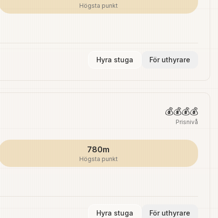
Högsta punkt
Hyra stuga
För uthyrare
💰💰💰💰
Prisnivå
780m
Högsta punkt
Hyra stuga
För uthyrare