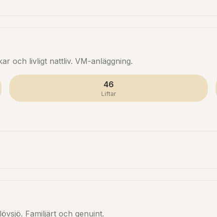
 och livligt nattliv. VM-anläggning.
46
Liftar
lövsjö. Familjärt och genuint.