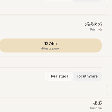
💰💰💰💰
Prisnivå
1274m
Högsta punkt
Hyra stuga
För uthyrare
💰💰
Prisnivå