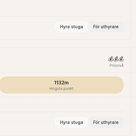
Hyra stuga
För uthyrare
💰💰💰
Prisnivå
1132m
Högsta punkt
Hyra stuga
För uthyrare