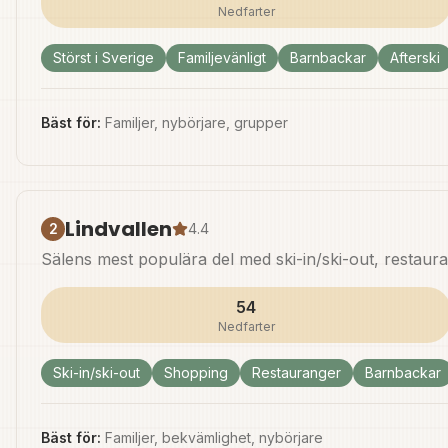
Nedfarter
Störst i Sverige
Familjevänligt
Barnbackar
Afterski
Bäst för:
Familjer, nybörjare, grupper
Lindvallen
2
4.4
Sälens mest populära del med ski-in/ski-out, restaur
54
Nedfarter
Ski-in/ski-out
Shopping
Restauranger
Barnbackar
Bäst för:
Familjer, bekvämlighet, nybörjare