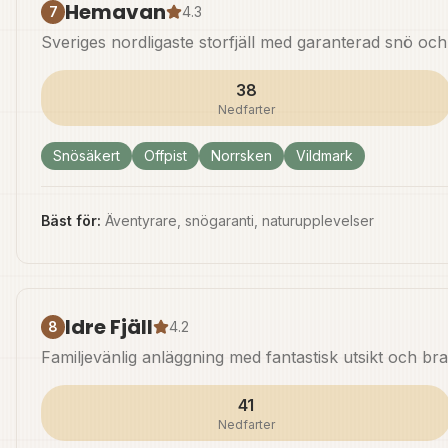
Hemavan
7
4.3
Sveriges nordligaste storfjäll med garanterad snö och
38
Nedfarter
Snösäkert
Offpist
Norrsken
Vildmark
Bäst för:
Äventyrare, snögaranti, naturupplevelser
Idre Fjäll
8
4.2
Familjevänlig anläggning med fantastisk utsikt och br
41
Nedfarter